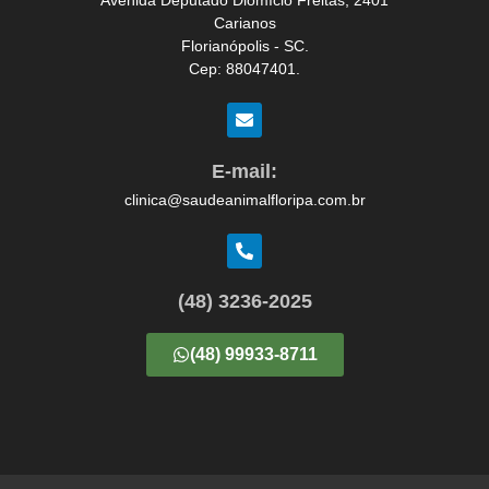
Avenida Deputado Diomício Freitas, 2401
Carianos
Florianópolis - SC.
Cep: 88047401.
E-mail:
clinica@saudeanimalfloripa.com.br
(48) 3236-2025
(48) 99933-8711